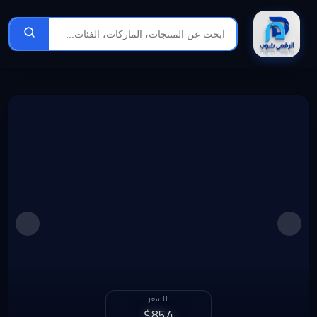
الربح الشهري
السعر
1,109 د.ل