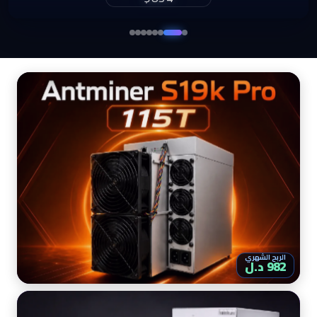
$860
الربح الشهري
982 د.ل