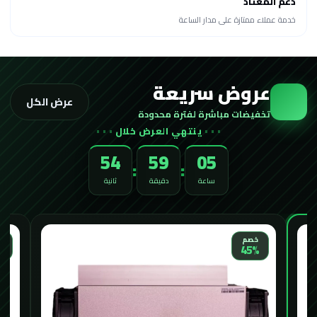
دعم المعتاد
خدمة عملاء ممتازة على مدار الساعة
عروض سريعة
عرض الكل
تخفيضات مباشرة لفترة محدودة
ينتهي العرض خلال
52
59
05
:
:
ساعة
دقيقة
ثانية
الأكثر طلباً
خ
خصم
%
33%