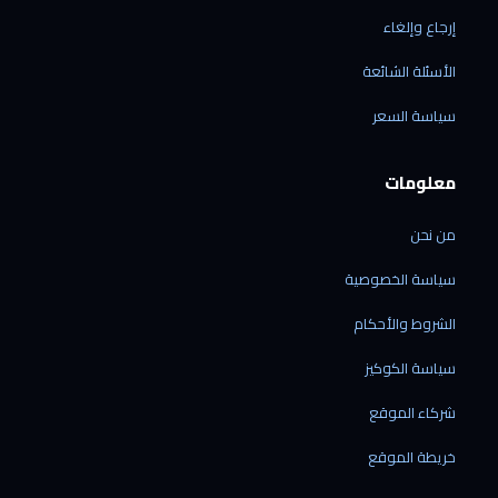
إرجاع وإلغاء
الأسئلة الشائعة
الرقمي شوب
سياسة السعر
متاح الآن · نرد خلال دقائق
معلومات
من نحن
الشحن إلى ليبيا فقط
سياسة الخصوصية
نوصل إلى جميع المدن الليبية — ولا نشحن خارج
ليبيا حالياً.
الشروط والأحكام
نشحن منتجاتنا فقط
سياسة الكوكيز
الشحن متاح للأجهزة المشتراة من متجرنا — لا
نقدّم خدمة شحن بضائع خارجية.
شركاء الموقع
الشحن من الصين مباشرة
60 دولاراً لكل جهاز · مدة التوصيل من 7 إلى 21
خريطة الموقع
يوم عمل.