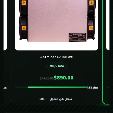
Avalon 1466 116T
116 TH/s
$400.00
$600.00
مباع 86%
مباع 82%
شحن من الصين — $60