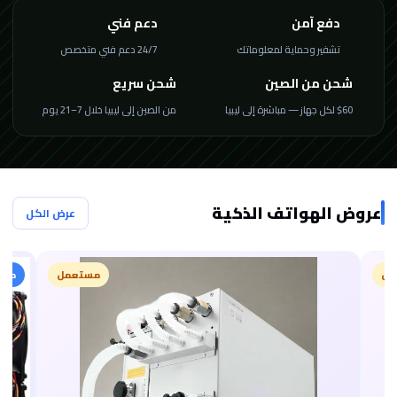
دفع آمن
دعم فني
تشفير وحماية لمعلوماتك
24/7 دعم فني متخصص
شحن من الصين
شحن سريع
$60 لكل جهاز — مباشرة إلى ليبيا
من الصين إلى ليبيا خلال 7–21 يوم
عروض الهواتف الذكية
عرض الكل
مل
مستعمل
مميز