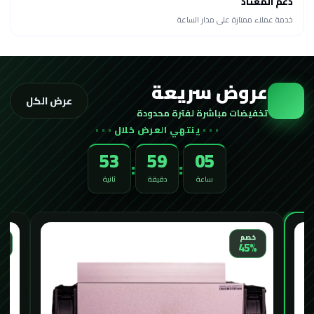
دعم المعتاد
خدمة عملاء ممتازة على مدار الساعة
عروض سريعة
عرض الكل
تخفيضات مباشرة لفترة محدودة
ينتهي العرض خلال
52
59
05
:
:
ساعة
دقيقة
ثانية
خصم
خ
%
45%