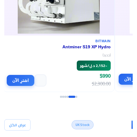
BITMAIN
Antminer S19 XP Hydro
(جديد)
~
2,152 د.ل/شهر
$990
اشترِ الآن
$2,300.00
أجهزة التعدين
عرض الكل
UK Stock