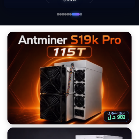
الربح الشهري
982 د.ل