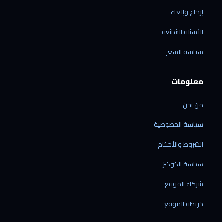
إرجاع وإلغاء
الأسئلة الشائعة
الرقمي شوب
سياسة السعر
متاح الآن · نرد خلال دقائق
معلومات
من نحن
الشحن إلى ليبيا فقط
سياسة الخصوصية
نوصل إلى جميع المدن الليبية — ولا نشحن خارج
ليبيا حالياً.
الشروط والأحكام
نشحن منتجاتنا فقط
سياسة الكوكيز
الشحن متاح للأجهزة المشتراة من متجرنا — لا
نقدّم خدمة شحن بضائع خارجية.
شركاء الموقع
الشحن من الصين مباشرة
60 دولاراً لكل جهاز · مدة التوصيل من 7 إلى 21
خريطة الموقع
يوم عمل.