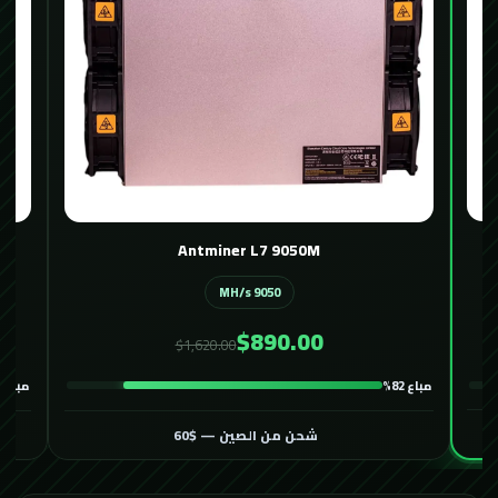
Antminer L7 9050M
9050 MH/s
$890.00
$1,620.00
مباع 82%
مباع 58%
شحن من الصين — $60