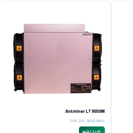
Antminer L7 9050M
SHA-256 ·
9050 MH/s
~
8 د.ل/شهر