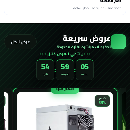
دعم المعتاد
خدمة عملاء ممتازة على مدار الساعة
عروض سريعة
عرض الكل
تخفيضات مباشرة لفترة محدودة
ينتهي العرض خلال
52
59
05
:
:
ساعة
دقيقة
ثانية
الأكثر طلباً
خ
خصم
%
33%