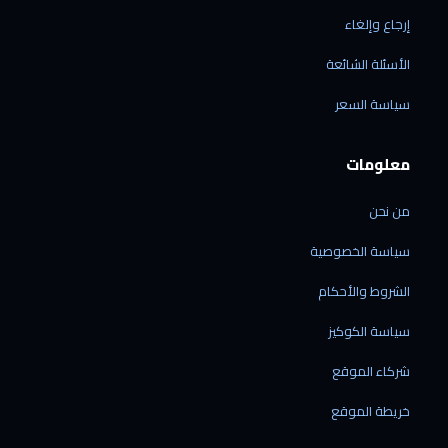
إرجاع وإلغاء
الأسئلة الشائعة
الرقمي شوب
سياسة السعر
متاح الآن · نرد خلال دقائق
معلومات
من نحن
الشحن إلى ليبيا فقط
سياسة الخصوصية
نوصل إلى جميع المدن الليبية — ولا نشحن خارج
ليبيا حالياً.
الشروط والأحكام
نشحن منتجاتنا فقط
سياسة الكوكيز
الشحن متاح للأجهزة المشتراة من متجرنا — لا
نقدّم خدمة شحن بضائع خارجية.
شركاء الموقع
الشحن من الصين مباشرة
60 دولاراً لكل جهاز · مدة التوصيل من 7 إلى 21
خريطة الموقع
يوم عمل.