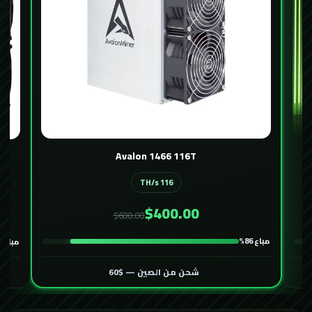
Avalon 1466 116T
116 TH/s
$400.00
$600.00
مباع 86%
مباع 82%
شحن من الصين — $60