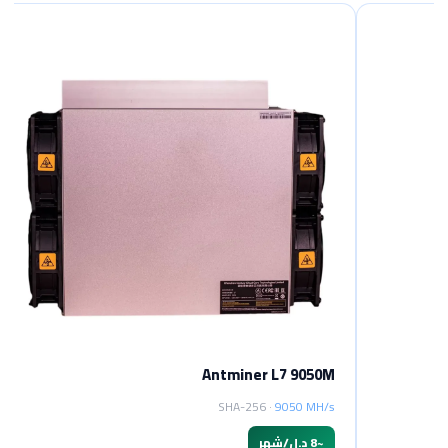
Antminer L7 9050M
SHA-256 ·
9050 MH/s
~
8 د.ل/شهر