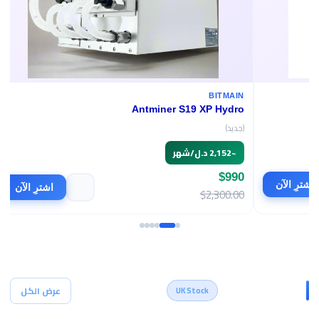
BITMAIN
Antminer S19 XP Hydro
(جديد)
~
2,152 د.ل/شهر
$990
اشترِ الآن
اشترِ الآن
$2,300.00
أجهزة التعدين
عرض الكل
UK Stock