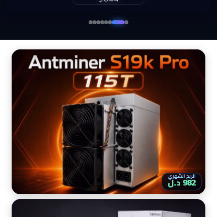
$860
الربح الشهري
982 د.ل