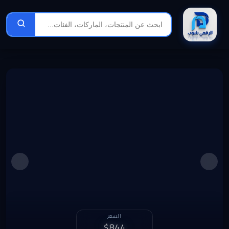
الربح الشهري
السعر
1,259 د.ل