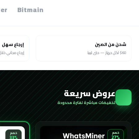
er
Bitmain
شحن من الصين
إرجاع سهل
$60 لكل جهاز — حتى ليبيا
إرجاع مجاني خلال 30 يو
عروض سريعة
تخفيضات مباشرة لفترة محدودة
خصم
خصم
27%
33%