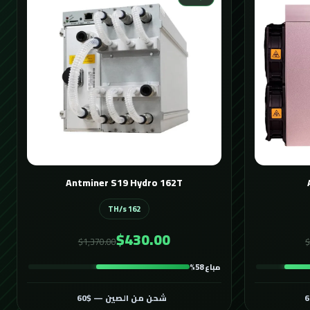
Antminer S19 Hydro 162T
162 TH/s
$430.00
$1,370.00
$
مباع 58%
شحن من الصين — $60