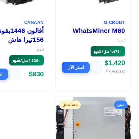
CANAAN
MICROBT
WhatsMiner M60
أفالون 1446بق
156تيرا هاش
(جديد)
(جديد)
~
1,473 د.ل/شهر
~
1,329 د.ل/شهر
$1,420
اشترِ الآن
$3,800.00
$930
اش
مميز
مستعمل