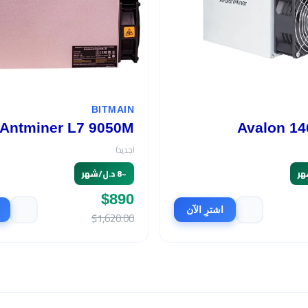
BITMAIN
Antminer L7 9050M
Avalon 14
(جديد)
~
8 د.ل/شهر
$890
اشترِ الآن
$1,620.00
السعر
الربح الشهري
$465
500 د.ل