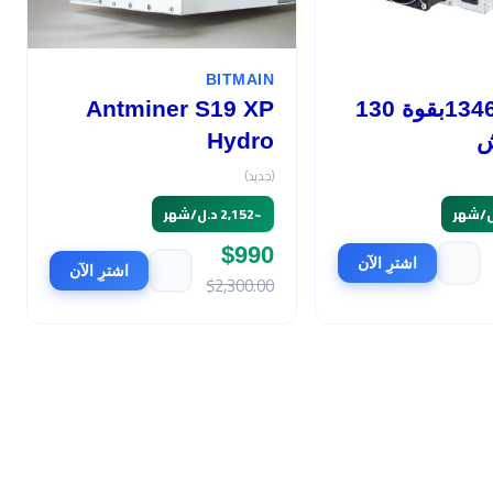
BITMAIN
أفالون 1346بقوة 130
Antminer S19 XP
ش
Hydro
(جديد)
~
2,152 د.ل/شهر
$990
اشترِ الآن
اشترِ الآن
$2,300.00