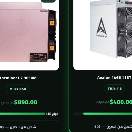
Avalon 1466 116T
Antminer L7 9050M
116 TH/s
9050 MH/s
$400.0
$890.00
$600.00
1,620.00
مباع 82%
حن من الصين — $60
شحن من الصين — $60