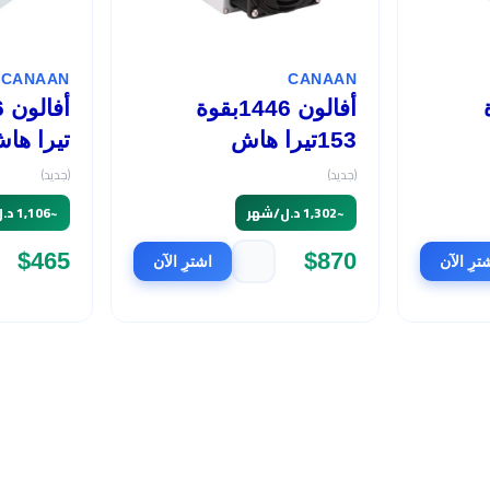
CANAAN
CANAAN
وة
أفالون 1446بقوة
153تيرا هاش
تيرا ها
(جديد)
(جديد)
~
1,302 د.ل/شهر
~
1,106 د.ل/شهر
$465
$870
ترِ الآن
اشترِ الآن