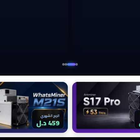
الربح الشهري
459 د.ل