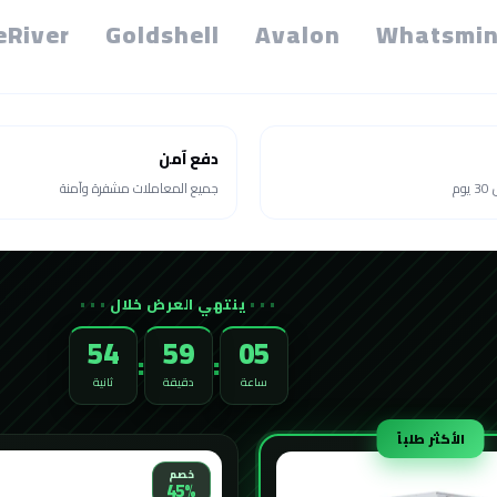
eRiver
Goldshell
Avalon
Whatsmin
دفع آمن
م
جميع المعاملات مشفرة وآمنة
ينتهي العرض خلال
52
59
05
:
:
ساعة
دقيقة
ثانية
الأكثر طلباً
خصم
45%