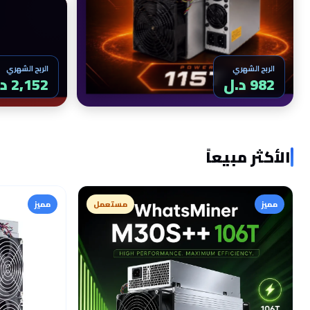
الربح الشهري
الربح الشهري
982 د.ل
2,152 د.ل
الأكثر مبيعاً
مميز
مستعمل
مميز