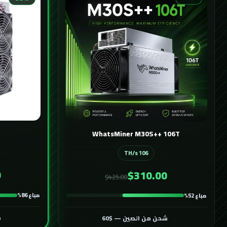
WhatsMiner M30S++ 106T
106 TH/s
0
$310.00
$425.00
مباع 86%
مباع 52%
ش
شحن من الصين — $60