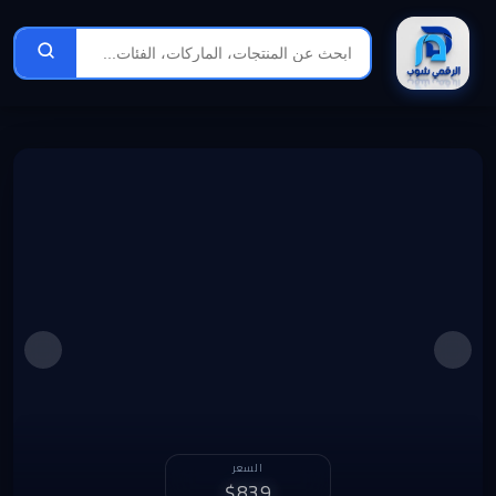
الربح الشهري
السعر
1,072 د.ل