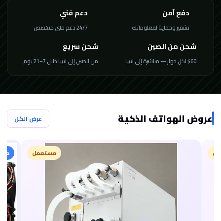
دفع آمن
دعم فني
تشفير وحماية لمعلوماتك
24/7 دعم فني متخصص
شحن من الصين
شحن سريع
$60 لكل جهاز — مباشرة إلى ليبيا
من الصين إلى ليبيا خلال 7–21 يوم
عروض الهواتف الذكية
عرض الكل
مل
مستعمل
مميز