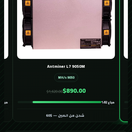
Avalon 1466 116T
116 TH/s
$400.00
$600.00
مباع 86%
مباع 82%
شحن من الصين — $60