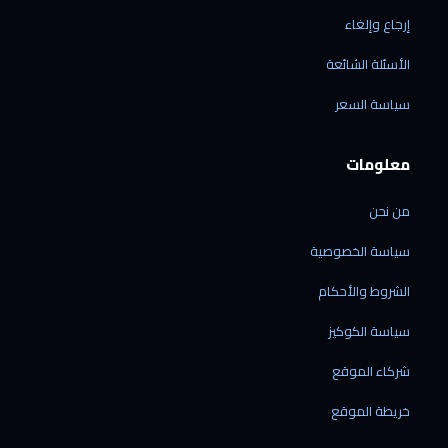
إرجاع وإلغاء
الأسئلة الشائعة
الرقمي شوب
سياسة السعر
متاح الآن · نرد خلال دقائق
معلومات
من نحن
الشحن إلى ليبيا فقط
سياسة الخصوصية
نوصل إلى جميع المدن الليبية — ولا نشحن خارج
ليبيا حالياً.
الشروط والأحكام
نشحن منتجاتنا فقط
سياسة الكوكيز
الشحن متاح للأجهزة المشتراة من متجرنا — لا
نقدّم خدمة شحن بضائع خارجية.
شركاء الموقع
الشحن من الصين مباشرة
60 دولاراً لكل جهاز · مدة التوصيل من 7 إلى 21
خريطة الموقع
يوم عمل.