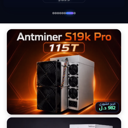
$860
الربح الشهري
982 د.ل