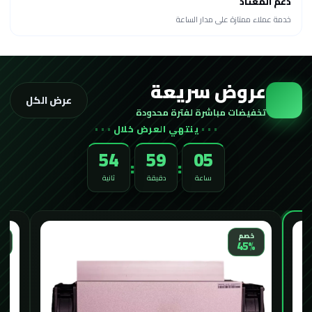
دعم المعتاد
خدمة عملاء ممتازة على مدار الساعة
عروض سريعة
عرض الكل
تخفيضات مباشرة لفترة محدودة
ينتهي العرض خلال
52
59
05
:
:
ساعة
دقيقة
ثانية
الأكثر طلباً
خ
خصم
%
33%