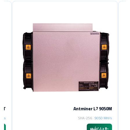
Antminer L7 9050M
SHA-256 ·
9050 MH/s
~
8 د.ل/شهر