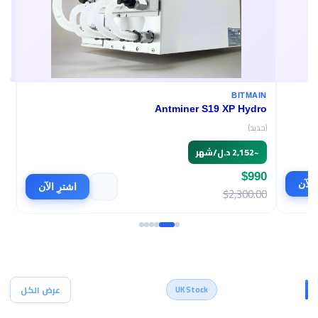
BITMAIN
Antminer S19 XP Hydro
(جديد)
~
2,152 د.ل/شهر
$990
اشترِ الآن
$2,300.00
أجهزة التعدين
عرض الكل
UK Stock