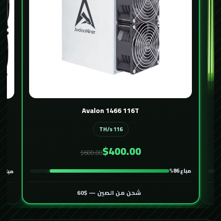
Avalon 1466 116T
116 TH/s
$400.00
$600.00
مباع 86%
مباع 82%
شحن من الصين — $60