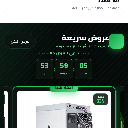
دعم المعتاد
خدمة عملاء ممتازة على مدار الساعة
عروض سريعة
عرض الكل
تخفيضات مباشرة لفترة محدودة
ينتهي العرض خلال
52
59
05
:
:
ساعة
دقيقة
ثانية
الأكثر طلباً
خ
خصم
%
33%