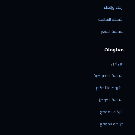
إرجاع وإلغاء
الأسئلة الشائعة
الرقمي شوب
سياسة السعر
متاح الآن · نرد خلال دقائق
معلومات
من نحن
الشحن إلى ليبيا فقط
سياسة الخصوصية
نوصل إلى جميع المدن الليبية — ولا نشحن خارج
ليبيا حالياً.
الشروط والأحكام
نشحن منتجاتنا فقط
سياسة الكوكيز
الشحن متاح للأجهزة المشتراة من متجرنا — لا
نقدّم خدمة شحن بضائع خارجية.
شركاء الموقع
الشحن من الصين مباشرة
60 دولاراً لكل جهاز · مدة التوصيل من 7 إلى 21
خريطة الموقع
يوم عمل.