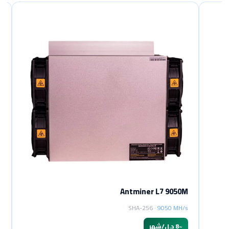
Antminer L7 9050M
A
SHA-256 ·
9050 MH/s
~
8 د.ل/شهر