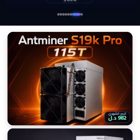
الربح الشهري
982 د.ل