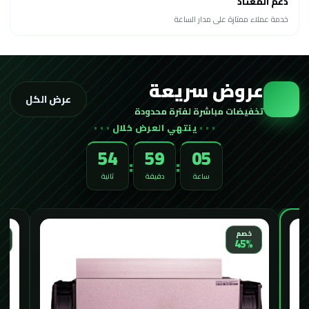
دعم المعتاد
خدمة عملاء ممتازة على مدار الساعة
عروض سريعة
عرض الكل
تخفيضات مباشرة لفترة محدودة
ينتهي العرض خلال
52
59
05
:
:
ساعة
دقيقة
ثانية
خصم
خ
%
45%