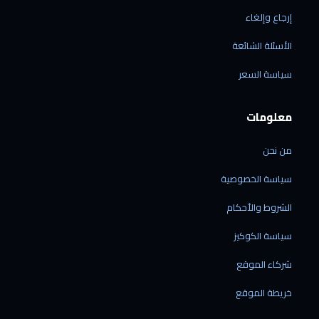
إرجاع وإلغاء
الأسئلة الشائعة
الرقمي شوب
سياسة السعر
متاح الآن · نرد خلال دقائق
معلومات
من نحن
الشحن إلى ليبيا فقط
سياسة الخصوصية
نوصل إلى جميع المدن الليبية — ولا نشحن خارج
ليبيا حالياً.
الشروط والأحكام
نشحن منتجاتنا فقط
سياسة الكوكيز
الشحن متاح للأجهزة المشتراة من متجرنا — لا
نقدّم خدمة شحن بضائع خارجية.
شركاء الموقع
الشحن من الصين مباشرة
60 دولاراً لكل جهاز · مدة التوصيل من 7 إلى 21
خريطة الموقع
يوم عمل.