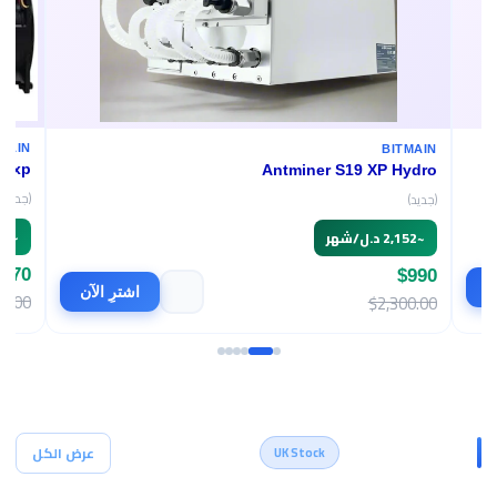
BITMAIN
Antminer S19 XP Hydro
(جديد)
~
2,152 د.ل/شهر
$990
اشترِ الآن
اشترِ الآن
$2,300.00
أجهزة التعدين
عرض الكل
UK Stock