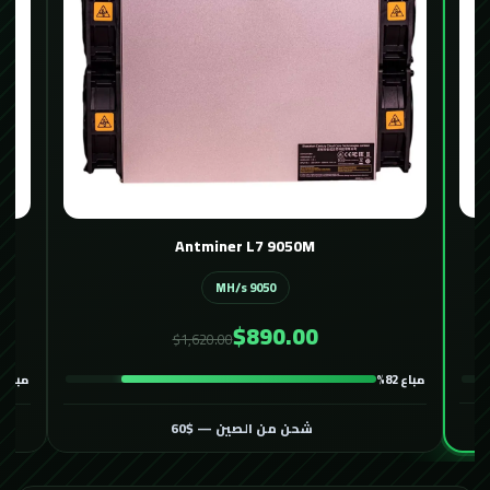
Antminer L7 9050M
9050 MH/s
$890.00
$1,620.00
مباع 82%
مباع 58%
شحن من الصين — $60