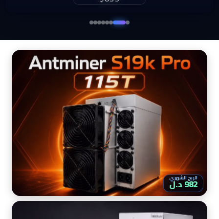
$860
الربح الشهري
982 د.ل