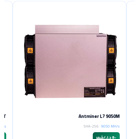
Antminer L7 9050M
SHA-256 ·
9050 MH/s
~
8 د.ل/شهر