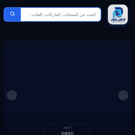
الربح الشهري
السعر
1,072 د.ل