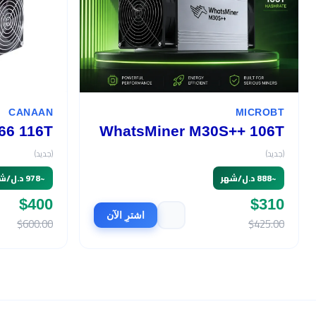
CANAAN
MICROBT
66 116T
WhatsMiner M30S++ 106T
(جديد)
(جديد)
~
888 د.ل/شهر
~
978 د.ل/شهر
$400
$310
اشترِ الآن
$600.00
$425.00
السعر
$490