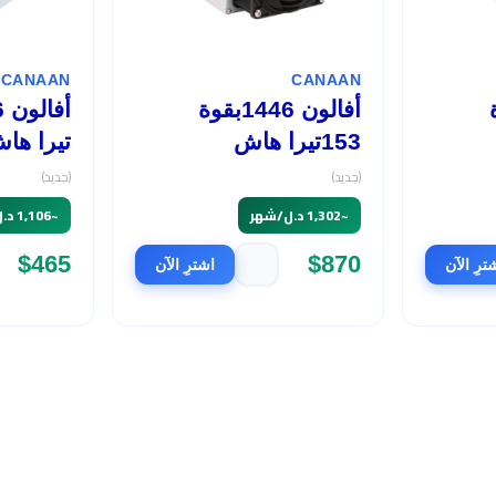
CANAAN
CANAAN
وة
أفالون 1446بقوة
153تيرا هاش
تيرا ها
(جديد)
(جديد)
~
1,302 د.ل/شهر
~
1,106 د.ل/شهر
$465
$870
ترِ الآن
اشترِ الآن