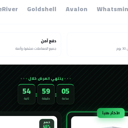
eRiver
Goldshell
Avalon
Whatsmin
دفع آمن
م
جميع المعاملات مشفرة وآمنة
ينتهي العرض خلال
52
59
05
:
:
ساعة
دقيقة
ثانية
الأكثر طلباً
خصم
45%