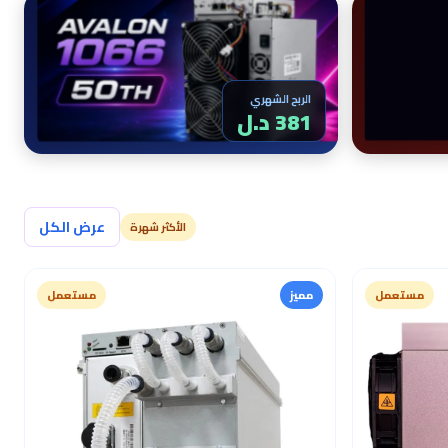
الربح الشهري
394 د.ل
عرض الكل
الأكثر شهرة
مستعمل
مميز
مستعمل