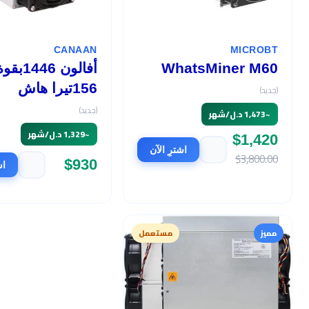
CANAAN
MICROBT
WhatsMiner M60
أفالون 1446بق
156تيرا هاش
(جديد)
(جديد)
~
1,473 د.ل/شهر
~
1,329 د.ل/شهر
$1,420
اشترِ الآن
$3,800.00
$930
اش
مميز
مستعمل