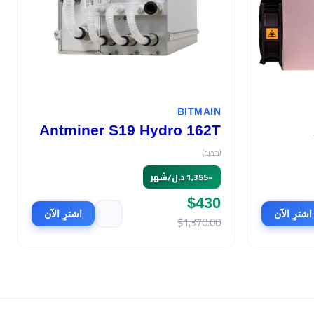
BITMAIN
Antminer S19 Hydro 162T
(جديد)
~
1,355 د.ل/شهر
$430
اشترِ الآن
اشترِ الآن
$1,370.00
السعر
$570