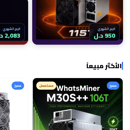
الربح الشهري
الربح الشهري
982 د.ل
2,152 د.ل
الأكثر مبيعاً
مميز
مستعمل
مميز