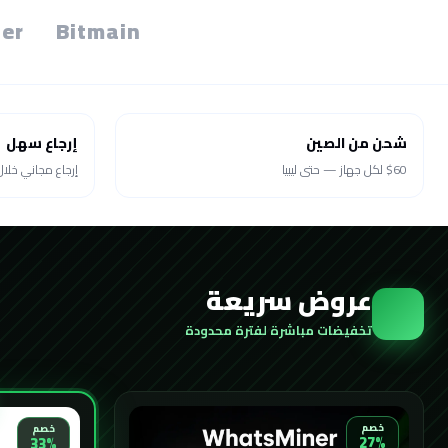
er
Bitmain
شحن من الصين
إرجاع سهل
$60 لكل جهاز — حتى ليبيا
إرجاع مجاني خلال 30 يو
عروض سريعة
تخفيضات مباشرة لفترة محدودة
خصم
خصم
27%
33%