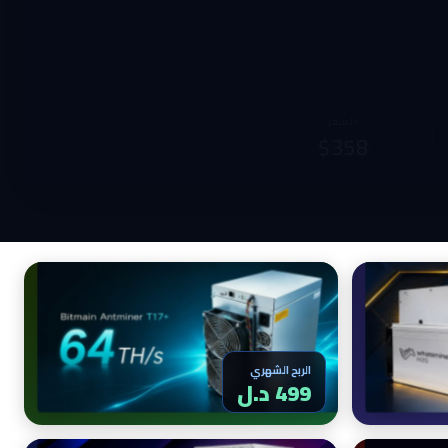
الربح الشهري
السعر
1,945 د.ل
$990
الربح الشهري
516 د.ل