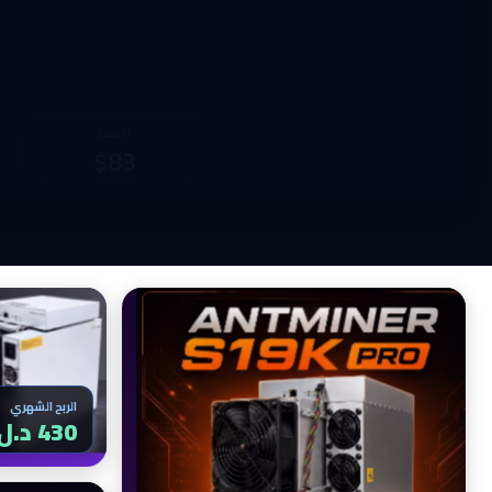
الربح الشهري
السعر
716 د.ل
$230
الربح الشهري
444 د.ل