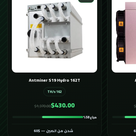
Antminer S19 Hydro 162T
162 TH/s
$430.00
$1,370.00
$
مباع 58%
شحن من الصين — $60