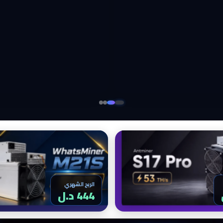
الربح الشهري
459 د.ل