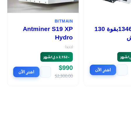
BITMAIN
أفالون 1346بقوة 130
Antminer S19 XP
ش
Hydro
(جديد)
~
2,152 د.ل/شهر
$990
اشترِ الآن
اشترِ الآن
$2,300.00