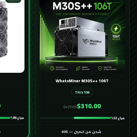
WhatsMiner M30S++ 106T
106 TH/s
0
$310.00
$425.00
مباع 86%
مباع 52%
ش
شحن من الصين — $60