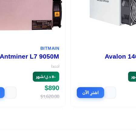
BITMAIN
Antminer L7 9050M
Avalon 14
(جديد)
~
8 د.ل/شهر
$890
اشترِ الآن
$1,620.00
السعر
$465