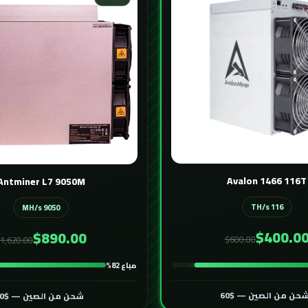
Avalon 1466 116T
Antminer L7 9050M
116 TH/s
9050 MH/s
$400.0
$890.00
$600.00
1,620.00
مباع 82%
حن من الصين — $60
شحن من الصين — $60