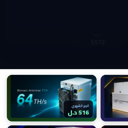
الربح الشهري
السعر
1,945 د.ل
$990
الربح الشهري
516 د.ل