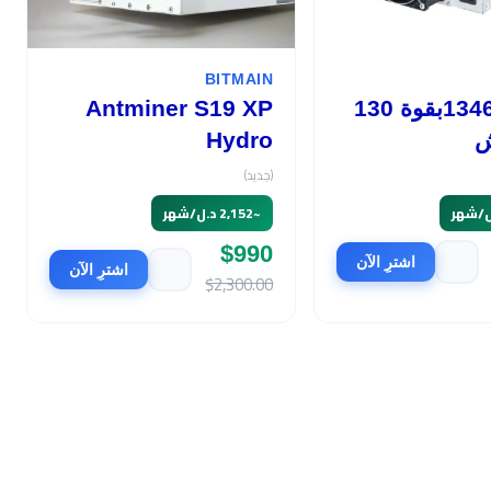
BITMAIN
أفالون 1346بقوة 130
Antminer S19 XP
ش
Hydro
(جديد)
~
2,152 د.ل/شهر
$990
اشترِ الآن
اشترِ الآن
$2,300.00