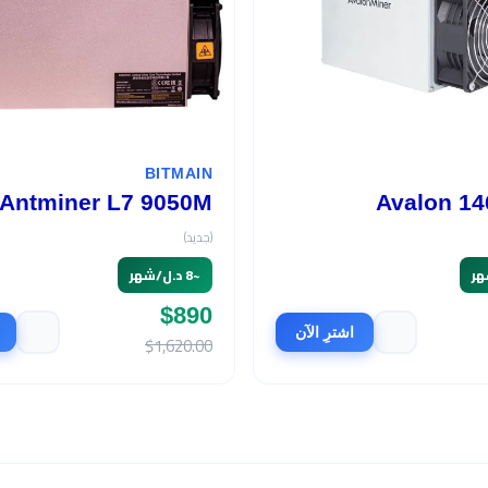
BITMAIN
Antminer L7 9050M
Avalon 14
(جديد)
~
8 د.ل/شهر
$890
اشترِ الآن
$1,620.00
السعر
$465