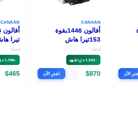
CANAAN
CANAAN
وة
أفالون 1446بقوة
153تيرا هاش
تيرا ها
(جديد)
(جديد)
~
1,302 د.ل/شهر
~
1,106 د.ل/شهر
$465
$870
ترِ الآن
اشترِ الآن