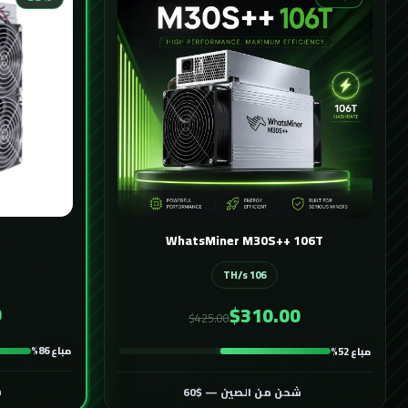
WhatsMiner M30S++ 106T
106 TH/s
0
$310.00
$425.00
مباع 86%
مباع 52%
ش
شحن من الصين — $60