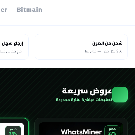
er
Bitmain
شحن من الصين
إرجاع سهل
$60 لكل جهاز — حتى ليبيا
إرجاع مجاني خلال 30 يو
عروض سريعة
تخفيضات مباشرة لفترة محدودة
خصم
خصم
27%
33%