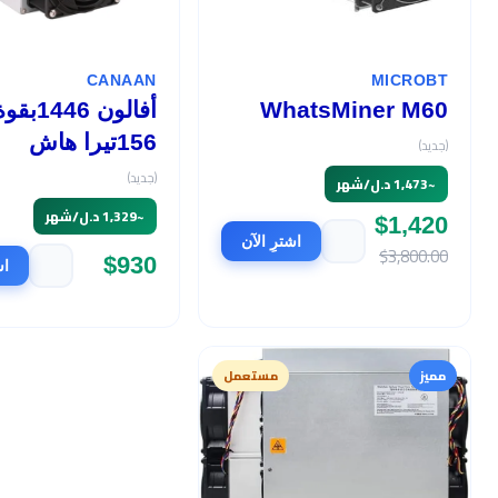
CANAAN
MICROBT
WhatsMiner M60
أفالون 1446بق
156تيرا هاش
(جديد)
(جديد)
~
1,473 د.ل/شهر
~
1,329 د.ل/شهر
$1,420
اشترِ الآن
$3,800.00
$930
اش
مميز
مستعمل