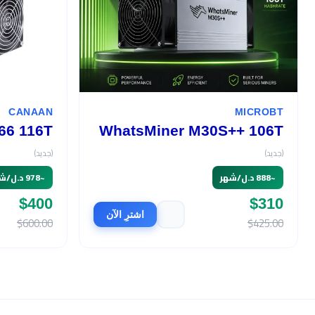
CANAAN
MICROBT
66 116T
WhatsMiner M30S++ 106T
(جديد)
(جديد)
~
888 د.ل/شهر
~
978 د.ل/شهر
$400
$310
اشترِ الآن
$600.00
$425.00
السعر
$490