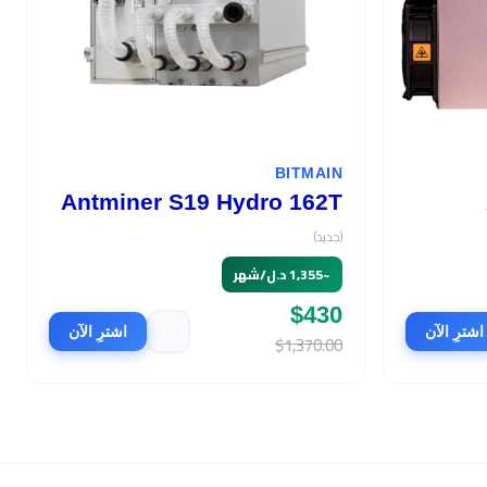
BITMAIN
Antminer S19 Hydro 162T
(جديد)
~
1,355 د.ل/شهر
$430
اشترِ الآن
اشترِ الآن
$1,370.00
السعر
$570