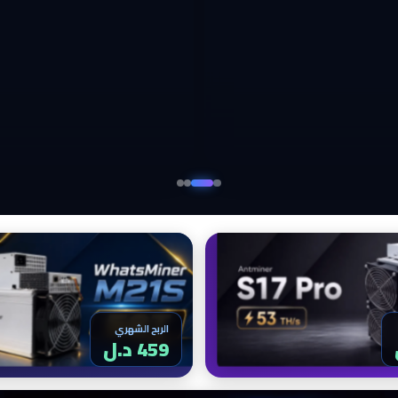
الربح الشهري
459 د.ل