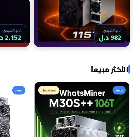
الربح الشهري
الربح الشهري
982 د.ل
2,152 د.ل
الأكثر مبيعاً
مميز
مستعمل
مميز