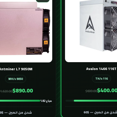
Avalon 1466 116T
Antminer L7 9050M
116 TH/s
9050 MH/s
$400.0
$890.00
$600.00
1,620.00
مباع 82%
حن من الصين — $60
شحن من الصين — $60