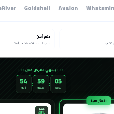
eRiver
Goldshell
Avalon
Whatsmin
دفع آمن
م
جميع المعاملات مشفرة وآمنة
ينتهي العرض خلال
52
59
05
:
:
ساعة
دقيقة
ثانية
الأكثر طلباً
خصم
45%