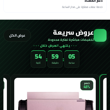
دعم المعتاد
خدمة عملاء ممتازة على مدار الساعة
عروض سريعة
عرض الكل
تخفيضات مباشرة لفترة محدودة
ينتهي العرض خلال
52
59
05
:
:
ساعة
دقيقة
ثانية
الأكثر طلباً
خ
خصم
%
33%