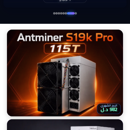
$860
الربح الشهري
982 د.ل