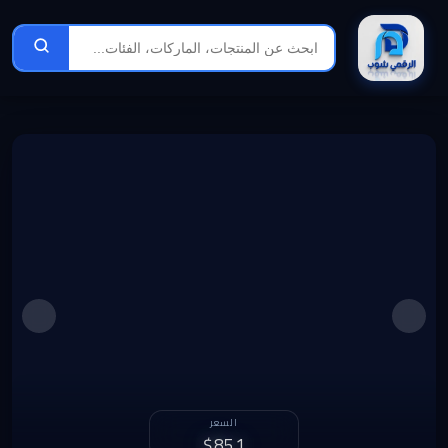
الربح الشهري
السعر
1,231 د.ل