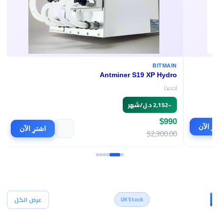
BITMAIN
Antminer S19 XP Hydro
(جديد)
~
2,152 د.ل/شهر
$990
اشترِ الآن
$2,300.00
أجهزة التعدين
عرض الكل
UK Stock