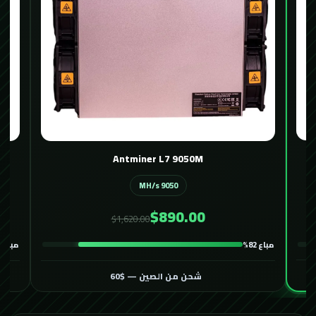
Avalon 1466 116T
116 TH/s
$400.00
$600.00
مباع 86%
مباع 82%
شحن من الصين — $60