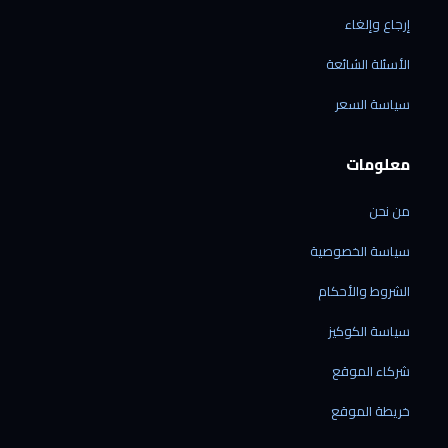
إرجاع وإلغاء
الأسئلة الشائعة
الرقمي شوب
سياسة السعر
متاح الآن · نرد خلال دقائق
معلومات
من نحن
الشحن إلى ليبيا فقط
سياسة الخصوصية
نوصل إلى جميع المدن الليبية — ولا نشحن خارج
ليبيا حالياً.
الشروط والأحكام
نشحن منتجاتنا فقط
سياسة الكوكيز
الشحن متاح للأجهزة المشتراة من متجرنا — لا
نقدّم خدمة شحن بضائع خارجية.
شركاء الموقع
الشحن من الصين مباشرة
60 دولاراً لكل جهاز · مدة التوصيل من 7 إلى 21
خريطة الموقع
يوم عمل.