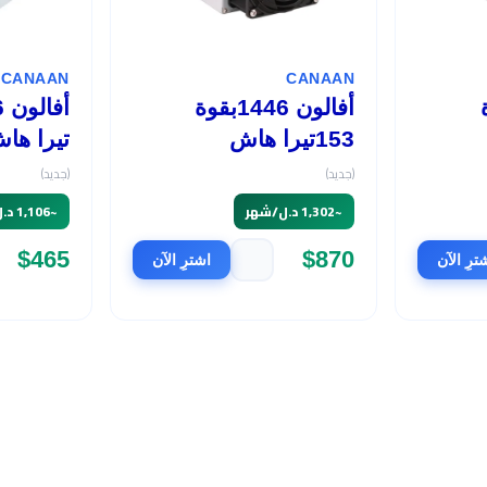
CANAAN
CANAAN
وة
أفالون 1446بقوة
153تيرا هاش
تيرا ها
(جديد)
(جديد)
~
1,302 د.ل/شهر
~
1,106 د.ل/شهر
$465
$870
ترِ الآن
اشترِ الآن