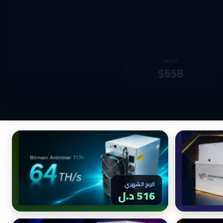
الربح الشهري
السعر
1,945 د.ل
$990
الربح الشهري
516 د.ل