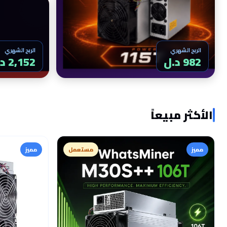
الربح الشهري
الربح الشهري
982 د.ل
2,152 د.ل
الأكثر مبيعاً
مميز
مستعمل
مميز