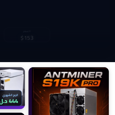
الربح الشهري
السعر
716 د.ل
$230
الربح الشهري
444 د.ل