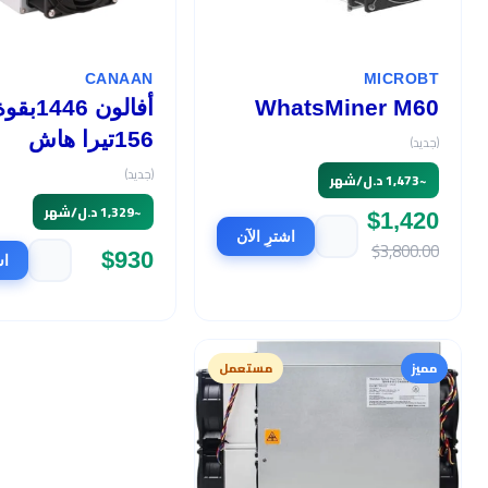
CANAAN
MICROBT
WhatsMiner M60
أفالون 1446بق
156تيرا هاش
(جديد)
(جديد)
~
1,473 د.ل/شهر
~
1,329 د.ل/شهر
$1,420
اشترِ الآن
$3,800.00
$930
اش
مميز
مستعمل