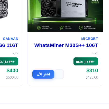
CANAAN
MICROBT
66 116T
WhatsMiner M30S++ 106T
(جديد)
(جديد)
~
888 د.ل/شهر
~
978 د.ل/شهر
$400
$310
اشترِ الآن
$600.00
$425.00
السعر
$490