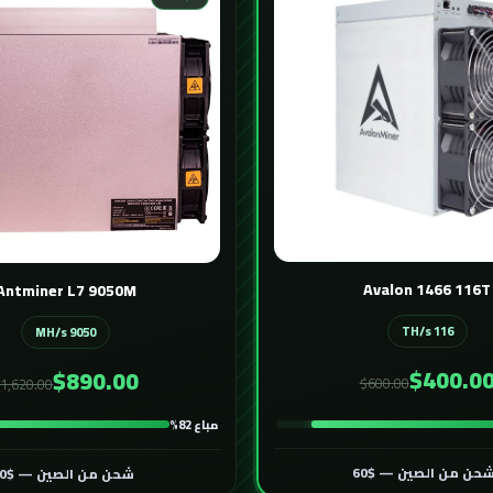
Avalon 1466 116T
Antminer L7 9050M
116 TH/s
9050 MH/s
$400.0
$890.00
$600.00
1,620.00
مباع 82%
حن من الصين — $60
شحن من الصين — $60