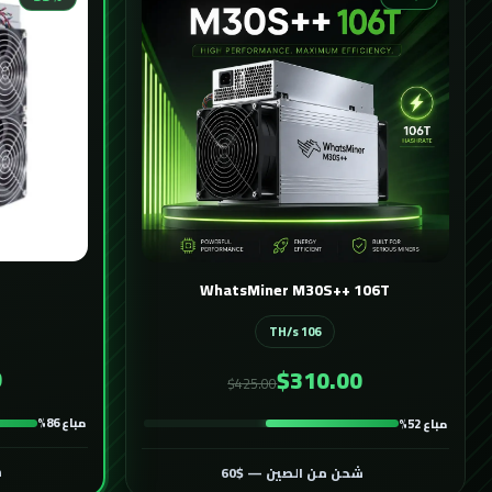
WhatsMiner M30S++ 106T
106 TH/s
0
$310.00
$425.00
مباع 86%
مباع 52%
ش
شحن من الصين — $60