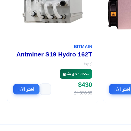
BITMAIN
Antminer S19 Hydro 162T
(جديد)
~
1,355 د.ل/شهر
$430
اشترِ الآن
اشترِ الآن
$1,370.00
السعر
$570