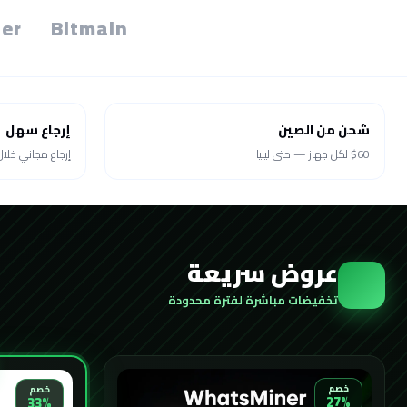
er
Bitmain
شحن من الصين
إرجاع سهل
$60 لكل جهاز — حتى ليبيا
إرجاع مجاني خلال 30 يو
عروض سريعة
تخفيضات مباشرة لفترة محدودة
خصم
خصم
27%
33%