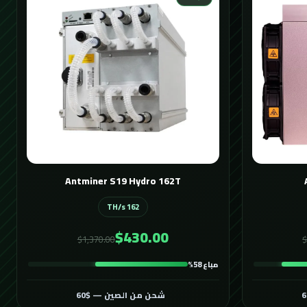
Antminer S19 Hydro 162T
162 TH/s
$430.00
$1,370.00
$
مباع 58%
شحن من الصين — $60