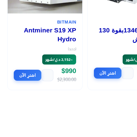
BITMAIN
أفالون 1346بقوة 130
Antminer S19 XP
ش
Hydro
(جديد)
~
2,152 د.ل/شهر
$990
اشترِ الآن
اشترِ الآن
$2,300.00