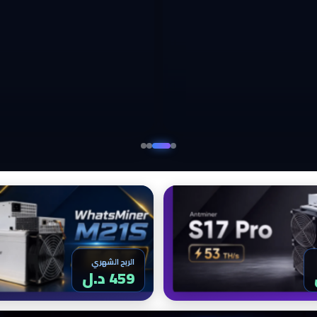
الربح الشهري
459 د.ل