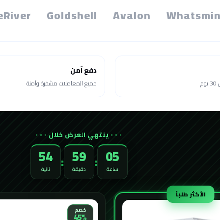
eRiver
Goldshell
Avalon
Whatsmin
دفع آمن
م
جميع المعاملات مشفرة وآمنة
ينتهي العرض خلال
52
59
05
:
:
ساعة
دقيقة
ثانية
الأكثر طلباً
خصم
45%