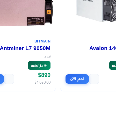
BITMAIN
Antminer L7 9050M
Avalon 14
(جديد)
~
8 د.ل/شهر
$890
اشترِ الآن
$1,620.00
السعر
$465