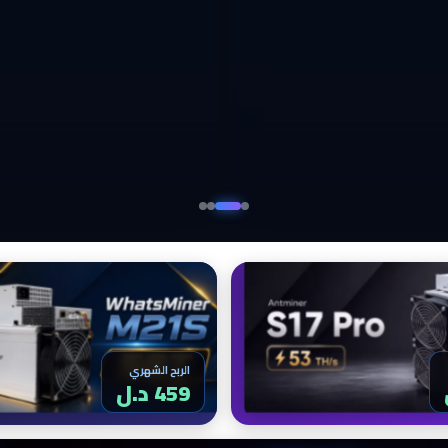
الربح الشهري
459 د.ل