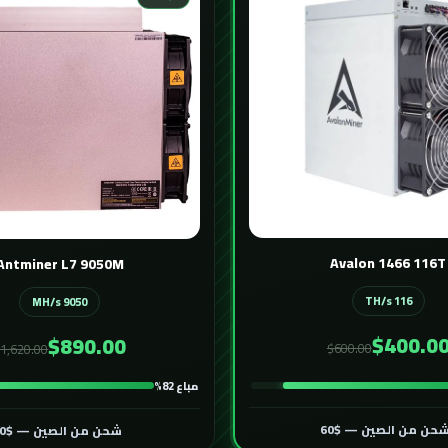
Avalon 1466 116T
Antminer L7 9050M
116 TH/s
9050 MH/s
$400.0
$890.00
$600.00
1,620.00
مباع 82%
حن من الصين — $60
شحن من الصين — $60