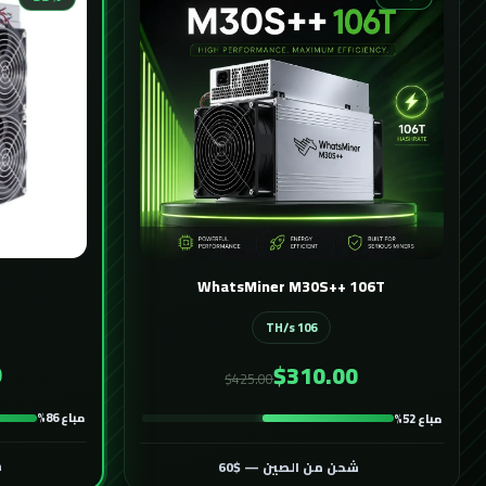
WhatsMiner M30S++ 106T
106 TH/s
0
$310.00
$425.00
مباع 86%
مباع 52%
ش
شحن من الصين — $60