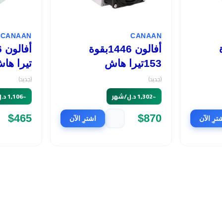
CANAAN
CANAAN
وة
أفالون 1446بقوة
153تيرا هاش
تيرا ها
(جديد)
(جديد)
~
1,302 د.ل/شهر
~
1,106 د.ل/شهر
$465
$870
ترِ الآن
اشترِ الآن