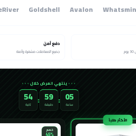
eRiver
Goldshell
Avalon
Whatsmin
دفع آمن
م
جميع المعاملات مشفرة وآمنة
ينتهي العرض خلال
52
59
05
:
:
ساعة
دقيقة
ثانية
الأكثر طلباً
خصم
45%