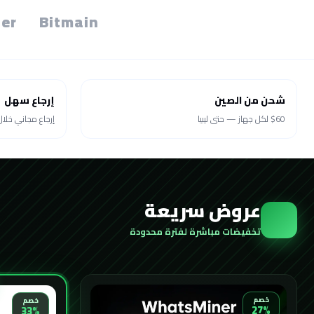
er
Bitmain
شحن من الصين
إرجاع سهل
$60 لكل جهاز — حتى ليبيا
إرجاع مجاني خلال 30 يو
عروض سريعة
تخفيضات مباشرة لفترة محدودة
خصم
خصم
27%
33%