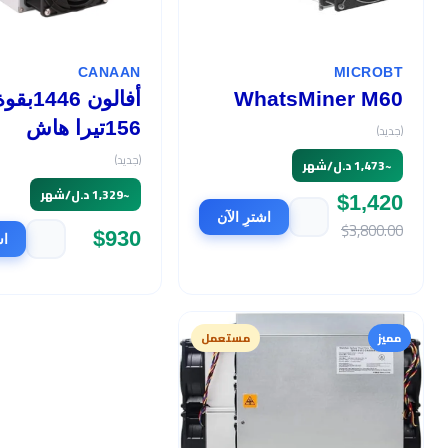
CANAAN
MICROBT
WhatsMiner M60
أفالون 1446بق
156تيرا هاش
(جديد)
(جديد)
~
1,473 د.ل/شهر
~
1,329 د.ل/شهر
$1,420
اشترِ الآن
$3,800.00
$930
اش
مميز
مستعمل