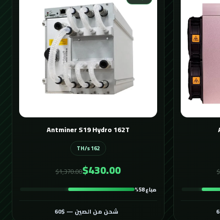
Antminer S19 Hydro 162T
162 TH/s
$430.00
$1,370.00
$
مباع 58%
شحن من الصين — $60