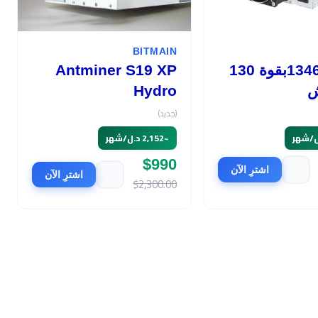
BITMAIN
أفالون 1346بقوة 130
Antminer S19 XP
ش
Hydro
(جديد)
~
2,152 د.ل/شهر
$990
اشترِ الآن
اشترِ الآن
$2,300.00