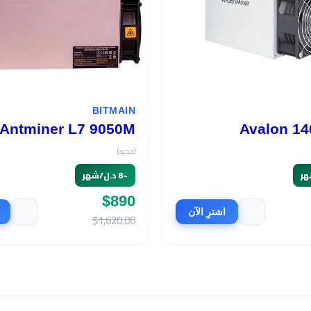
BITMAIN
Antminer L7 9050M
Avalon 14
(جديد)
~
8 د.ل/شهر
$890
اشترِ الآن
$1,620.00
السعر
الربح الشهري
$465
466 د.ل