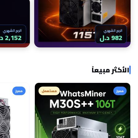
الربح الشهري
الربح الشهري
982 د.ل
2,152 د.ل
الأكثر مبيعاً
مميز
مستعمل
مميز