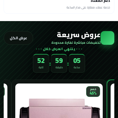
دعم المعتاد
خدمة عملاء ممتازة على مدار الساعة
عروض سريعة
عرض الكل
تخفيضات مباشرة لفترة محدودة
ينتهي العرض خلال
50
59
05
:
:
ساعة
دقيقة
ثانية
الأكثر طلباً
خ
خصم
%
33%