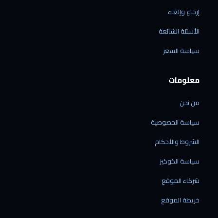
إرجاع وإلغاء
الأسئلة الشائعة
الرقمي شوب
سياسة السعر
متاح الآن · نرد خلال دقائق
معلومات
من نحن
الشحن إلى ليبيا فقط
سياسة الخصوصية
نوصل إلى جميع المدن الليبية — ولا نشحن خارج
ليبيا حالياً.
الشروط والأحكام
نشحن منتجاتنا فقط
سياسة الكوكيز
الشحن متاح للأجهزة المشتراة من متجرنا — لا
نقدّم خدمة شحن بضائع خارجية.
شركاء الموقع
الشحن من الصين مباشرة
60 دولاراً لكل جهاز · مدة التوصيل من 7 إلى 21
خريطة الموقع
يوم عمل.