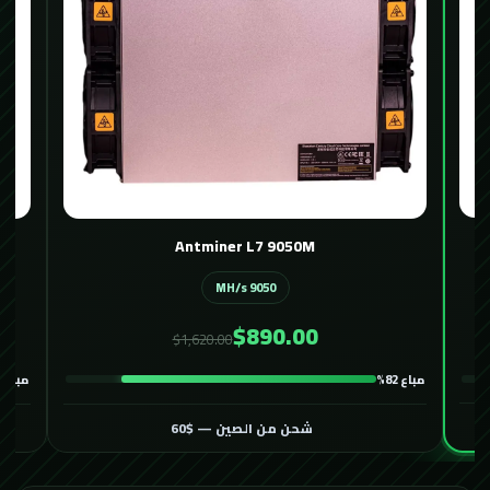
Avalon 1466 116T
116 TH/s
$400.00
$600.00
مباع 86%
مباع 82%
شحن من الصين — $60