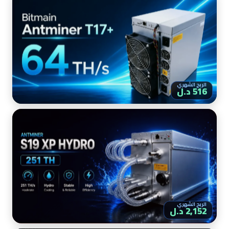
الربح الشهري
516 د.ل
الربح الشهري
2,152 د.ل