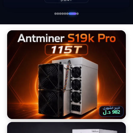
$860
الربح الشهري
982 د.ل