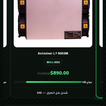
Avalon 1466 116T
116 TH/s
$400.00
$600.00
مباع 86%
مباع 82%
شحن من الصين — $60