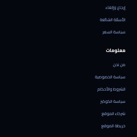
إرجاع وإلغاء
الأسئلة الشائعة
الرقمي شوب
سياسة السعر
متاح الآن · نرد خلال دقائق
معلومات
من نحن
الشحن إلى ليبيا فقط
سياسة الخصوصية
نوصل إلى جميع المدن الليبية — ولا نشحن خارج
ليبيا حالياً.
الشروط والأحكام
نشحن منتجاتنا فقط
سياسة الكوكيز
الشحن متاح للأجهزة المشتراة من متجرنا — لا
نقدّم خدمة شحن بضائع خارجية.
شركاء الموقع
الشحن من الصين مباشرة
60 دولاراً لكل جهاز · مدة التوصيل من 7 إلى 21
خريطة الموقع
يوم عمل.