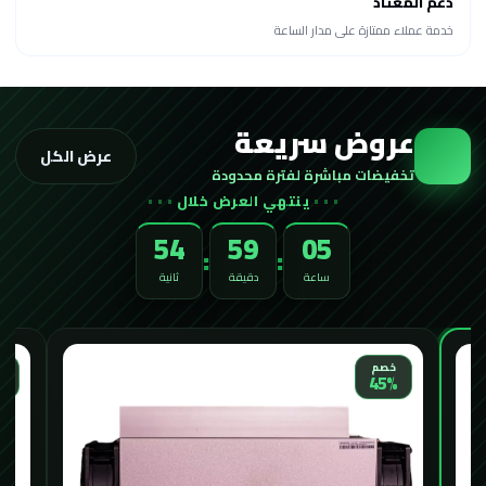
دعم المعتاد
خدمة عملاء ممتازة على مدار الساعة
عروض سريعة
عرض الكل
تخفيضات مباشرة لفترة محدودة
ينتهي العرض خلال
52
59
05
:
:
ساعة
دقيقة
ثانية
الأكثر طلباً
خ
خصم
%
33%