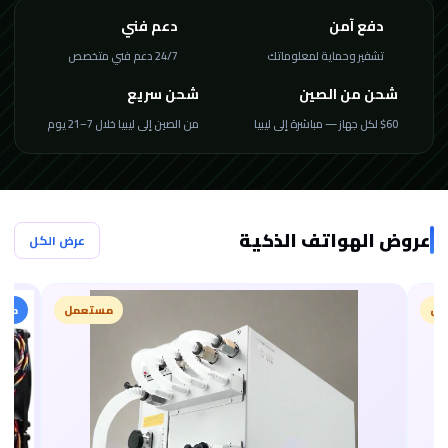
دفع آمن
دعم فني
تشفير وحماية لمعلوماتك
24/7 دعم فني متخصص
شحن من الصين
شحن سريع
$60 لكل جهاز — مباشرة إلى ليبيا
من الصين إلى ليبيا خلال 7–21 يوم
عروض الهواتف الذكية
عرض الكل
مل
مستعمل
مميز