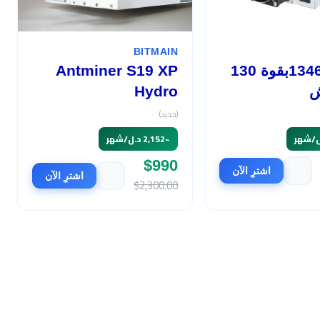
BITMAIN
أفالون 1346بقوة 130
Antminer S19 XP
ش
Hydro
(جديد)
~
2,152 د.ل/شهر
$990
اشترِ الآن
اشترِ الآن
$2,300.00