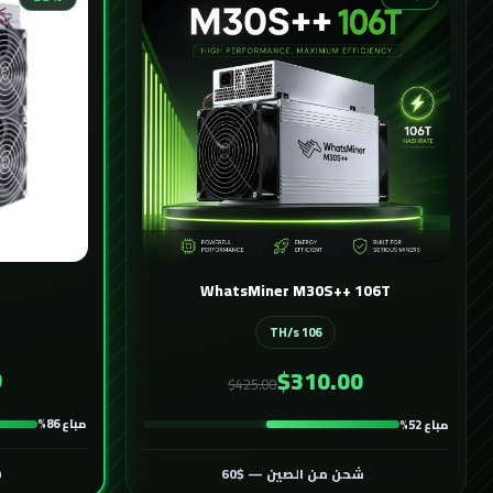
WhatsMiner M30S++ 106T
106 TH/s
0
$310.00
$425.00
مباع 86%
مباع 52%
ش
شحن من الصين — $60