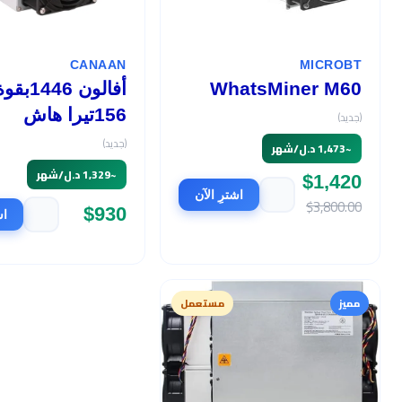
CANAAN
MICROBT
WhatsMiner M60
أفالون 1446بق
156تيرا هاش
(جديد)
(جديد)
~
1,473 د.ل/شهر
~
1,329 د.ل/شهر
$1,420
اشترِ الآن
$3,800.00
$930
اش
مميز
مستعمل