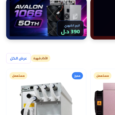
الربح الشهري
394 د.ل
عرض الكل
الأكثر شهرة
مستعمل
مميز
مستعمل