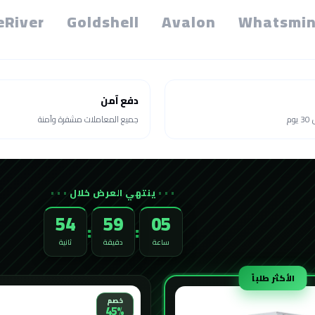
eRiver
Goldshell
Avalon
Whatsmin
دفع آمن
م
جميع المعاملات مشفرة وآمنة
ينتهي العرض خلال
52
59
05
:
:
ساعة
دقيقة
ثانية
الأكثر طلباً
خصم
45%