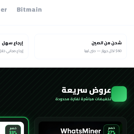
er
Bitmain
شحن من الصين
إرجاع سهل
$60 لكل جهاز — حتى ليبيا
إرجاع مجاني خلال 30 يو
عروض سريعة
تخفيضات مباشرة لفترة محدودة
خصم
خصم
27%
33%