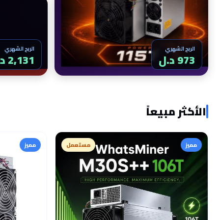
الربح الشهري
الربح الشهري
982 د.ل
2,152 د.ل
الأكثر مبيعاً
مميز
مستعمل
مميز