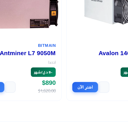
BITMAIN
Antminer L7 9050M
Avalon 14
(جديد)
~
8 د.ل/شهر
$890
اشترِ الآن
$1,620.00
السعر
الربح الشهري
$465
466 د.ل