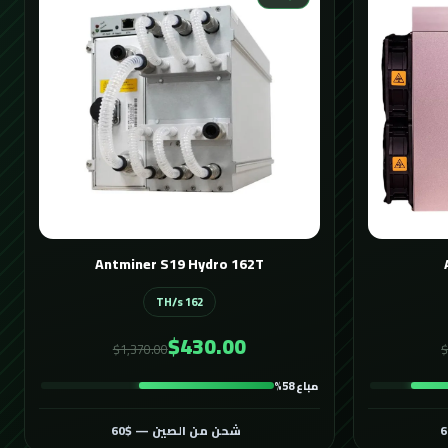
Antminer S19 Hydro 162T
162 TH/s
$430.00
$1,370.00
$
مباع 58%
شحن من الصين — $60