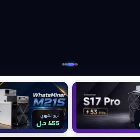
الربح الشهري
459 د.ل