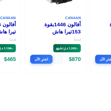
CANAAN
CANAAN
وة
أفالون 1446بقوة
153تيرا هاش
تيرا ها
(جديد)
(جديد)
~
1,302 د.ل/شهر
~
1,106 د.ل/شهر
$465
$870
ترِ الآن
اشترِ الآن