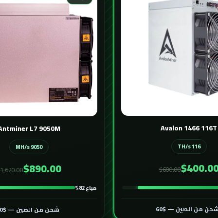
Avalon 1466 116T
Antminer L7 9050M
116 TH/s
9050 MH/s
$400.0
$890.00
$600.00
1,620.00
مباع 82%
حن من الصين — $60
شحن من الصين — $60