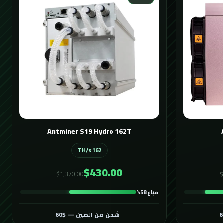
Antminer S19 Hydro 162T
162 TH/s
$430.00
$1,370.00
$
مباع 58%
شحن من الصين — $60