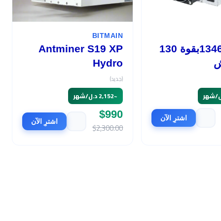
BITMAIN
أفالون 1346بقوة 130
Antminer S19 XP
ش
Hydro
(جديد)
~
2,152 د.ل/شهر
$990
اشترِ الآن
اشترِ الآن
$2,300.00