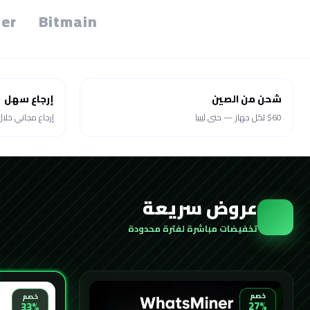
er
Bitmain
شحن من الصين
إرجاع سهل
$60 لكل جهاز — حتى ليبيا
إرجاع مجاني خلال 30 يو
عروض سريعة
تخفيضات مباشرة لفترة محدودة
خصم
خصم
27%
33%