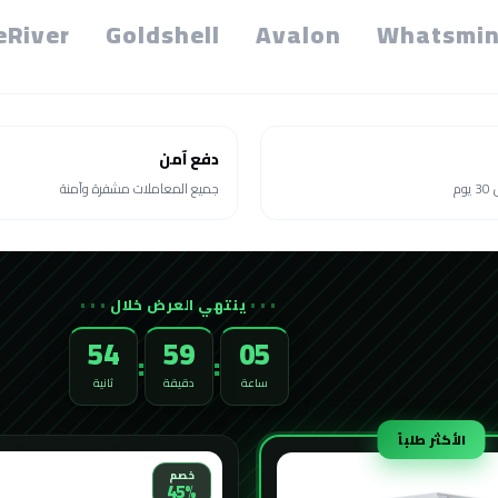
eRiver
Goldshell
Avalon
Whatsmin
دفع آمن
م
جميع المعاملات مشفرة وآمنة
ينتهي العرض خلال
52
59
05
:
:
ساعة
دقيقة
ثانية
الأكثر طلباً
خصم
45%