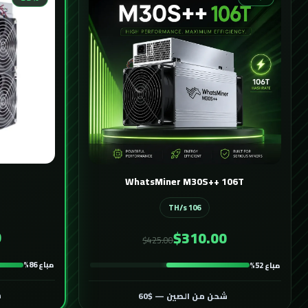
WhatsMiner M30S++ 106T
106 TH/s
0
$310.00
$425.00
مباع 86%
مباع 52%
ش
شحن من الصين — $60