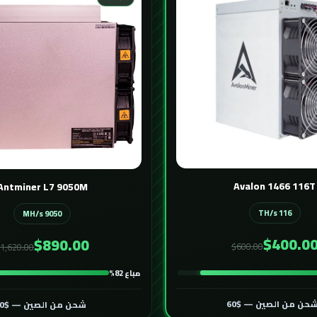
Avalon 1466 116T
Antminer L7 9050M
116 TH/s
9050 MH/s
$400.0
$890.00
$600.00
1,620.00
مباع 82%
حن من الصين — $60
شحن من الصين — $60