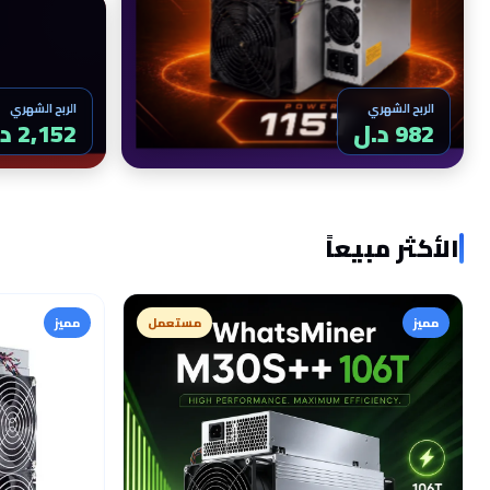
الربح الشهري
الربح الشهري
982 د.ل
2,152 د.ل
الأكثر مبيعاً
مميز
مستعمل
مميز