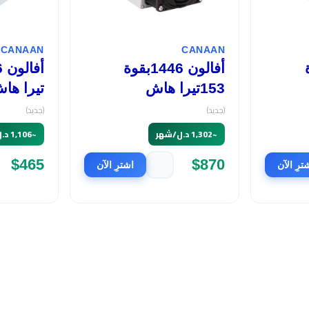
CANAAN
CANAAN
وة
أفالون 1446بقوة
153تيرا هاش
تيرا ها
(جديد)
(جديد)
~
1,302 د.ل/شهر
~
1,106 د.ل/شهر
$465
$870
ترِ الآن
اشترِ الآن