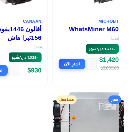
CANAAN
MICROBT
WhatsMiner M60
أفالون 1446بق
156تيرا هاش
(جديد)
(جديد)
~
1,473 د.ل/شهر
~
1,329 د.ل/شهر
$1,420
اشترِ الآن
$3,800.00
$930
اش
مميز
مستعمل