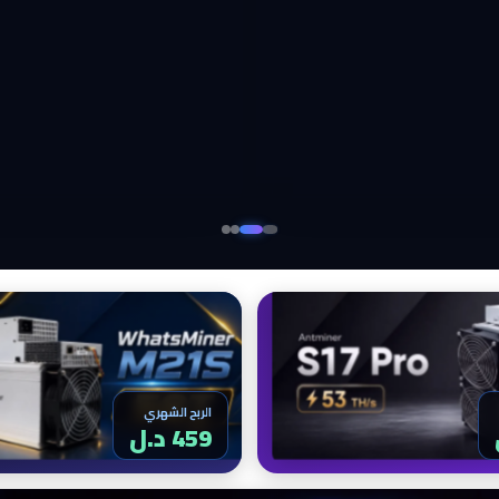
الربح الشهري
459 د.ل