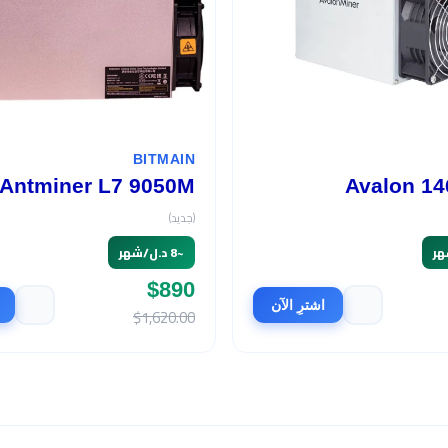
BITMAIN
Antminer L7 9050M
Avalon 14
(جديد)
~
8 د.ل/شهر
$890
اشترِ الآن
$1,620.00
السعر
الربح الشهري
$465
394 د.ل