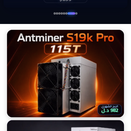
$860
الربح الشهري
982 د.ل