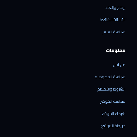
إرجاع وإلغاء
الأسئلة الشائعة
الرقمي شوب
سياسة السعر
متاح الآن · نرد خلال دقائق
معلومات
من نحن
الشحن إلى ليبيا فقط
سياسة الخصوصية
نوصل إلى جميع المدن الليبية — ولا نشحن خارج
ليبيا حالياً.
الشروط والأحكام
نشحن منتجاتنا فقط
سياسة الكوكيز
الشحن متاح للأجهزة المشتراة من متجرنا — لا
نقدّم خدمة شحن بضائع خارجية.
شركاء الموقع
الشحن من الصين مباشرة
60 دولاراً لكل جهاز · مدة التوصيل من 7 إلى 21
خريطة الموقع
يوم عمل.