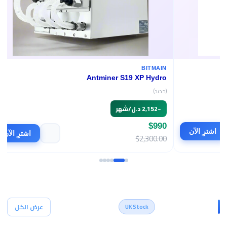
BITMAIN
Antminer S19 XP Hydro
(جديد)
~
2,152 د.ل/شهر
$990
اشترِ الآن
اش
$2,300.00
أجهزة التعدين
عرض الكل
UK Stock