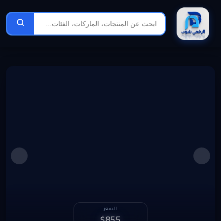
الربح الشهري
السعر
1,209 د.ل