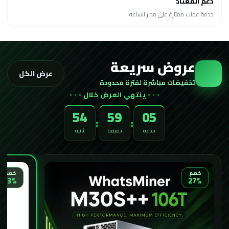
دعم المعتاد
خدمة عملاء ممتازة على مدار الساعة
عروض سريعة
عرض الكل
تخفيضات مباشرة لفترة محدودة
ينتهي العرض خلال
52
59
05
:
:
ساعة
دقيقة
ثانية
خصم
خصم
27%
33%