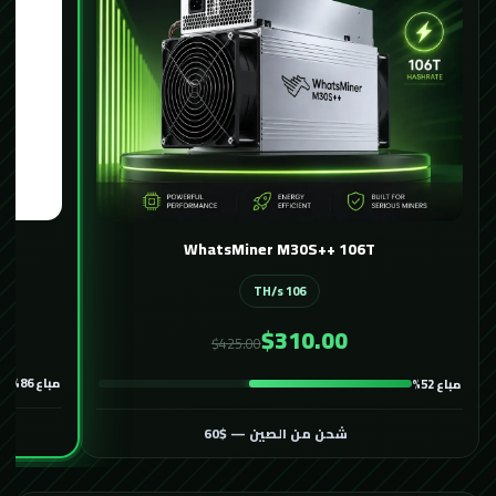
WhatsMiner M30S++ 106T
106 TH/s
$310.00
$425.00
مباع 86%
مباع 52%
شحن من الصين — $60