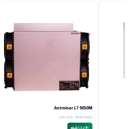
Antminer L7 9050M
SHA-256 ·
9050 MH/s
~
8 د.ل/شهر