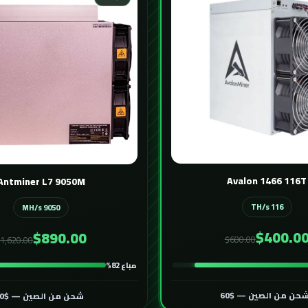
Avalon 1466 116T
Antminer L7 9050M
116 TH/s
9050 MH/s
$400.0
$890.00
$600.00
1,620.00
مباع 82%
حن من الصين — $60
شحن من الصين — $60