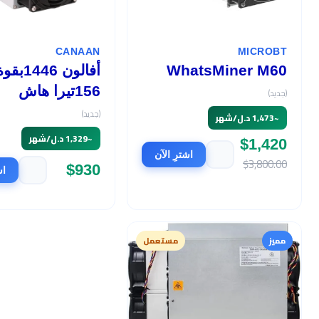
CANAAN
MICROBT
WhatsMiner M60
أفالون 1446بق
156تيرا هاش
(جديد)
(جديد)
~
1,473 د.ل/شهر
~
1,329 د.ل/شهر
$1,420
اشترِ الآن
$3,800.00
$930
اش
مميز
مستعمل