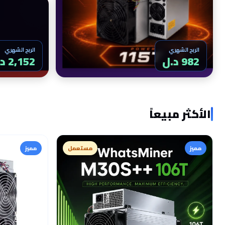
الربح الشهري
الربح الشهري
982 د.ل
2,152 د.ل
الأكثر مبيعاً
مميز
مستعمل
مميز