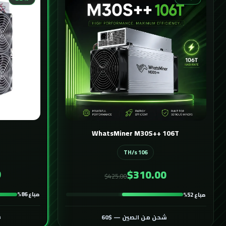
WhatsMiner M30S++ 106T
106 TH/s
0
$310.00
$425.00
مباع 86%
مباع 52%
ش
شحن من الصين — $60