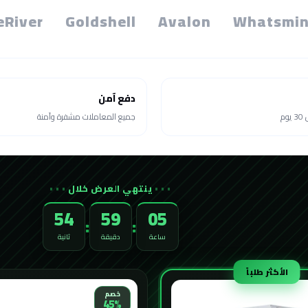
eRiver
Goldshell
Avalon
Whatsmin
دفع آمن
م
جميع المعاملات مشفرة وآمنة
ينتهي العرض خلال
52
59
05
:
:
ساعة
دقيقة
ثانية
الأكثر طلباً
خصم
45%