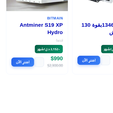
BITMAIN
أفالون 1346بقوة 130
Antminer S19 XP
ش
Hydro
(جديد)
~
2,152 د.ل/شهر
$990
اشترِ الآن
اشترِ الآن
$2,300.00