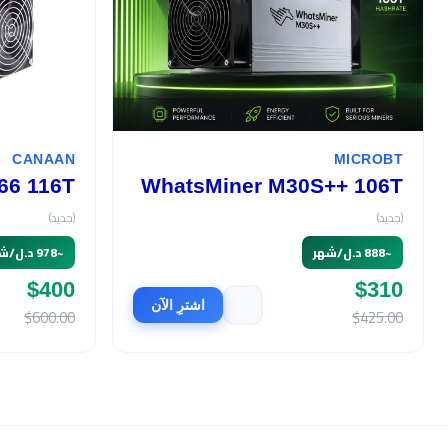
CANAAN
MICROBT
66 116T
WhatsMiner M30S++ 106T
(جديد)
(جديد)
~
888 د.ل/شهر
~
978 د.ل/شهر
$400
$310
اشترِ الآن
$600.00
$425.00
السعر
$490