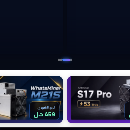
الربح الشهري
459 د.ل