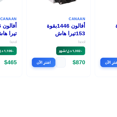
CANAAN
CANAAN
وة
أفالون 1446بقوة
153تيرا هاش
تيرا ها
(جديد)
(جديد)
~
1,302 د.ل/شهر
~
1,106 د.ل/شهر
$465
$870
ترِ الآن
اشترِ الآن