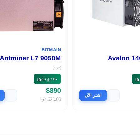
BITMAIN
Antminer L7 9050M
Avalon 14
(جديد)
~
8 د.ل/شهر
$890
اشترِ الآن
$1,620.00
السعر
$465