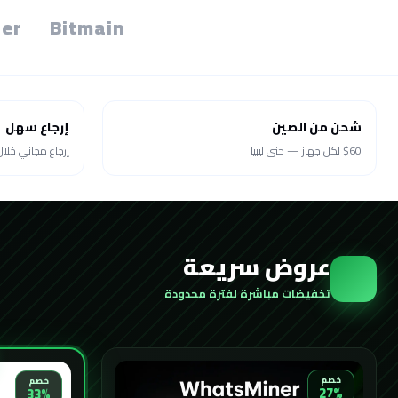
er
Bitmain
شحن من الصين
إرجاع سهل
$60 لكل جهاز — حتى ليبيا
إرجاع مجاني خلال 30 يو
عروض سريعة
تخفيضات مباشرة لفترة محدودة
خصم
خصم
27%
33%