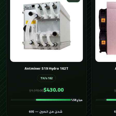
Antminer S19 Hydro 162T
162 TH/s
$430.00
$1,370.00
$
مباع 58%
شحن من الصين — $60