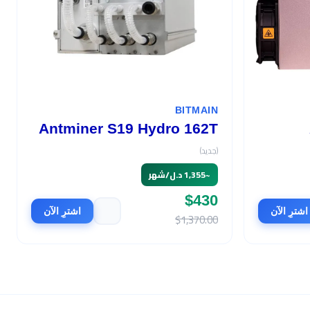
BITMAIN
Antminer S19 Hydro 162T
(جديد)
~
1,355 د.ل/شهر
$430
اشترِ الآن
اشترِ الآن
$1,370.00
السعر
$570