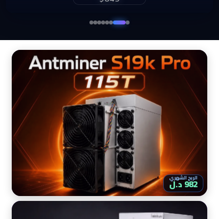
$860
الربح الشهري
982 د.ل