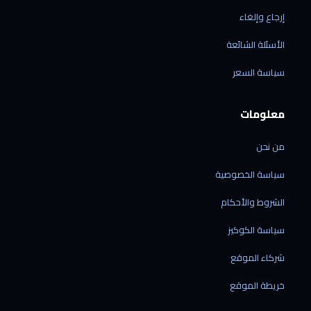
إرجاع وإلغاء
الأسئلة الشائعة
الرقمي شوب
سياسة السعر
متاح الآن · نرد خلال دقائق
معلومات
من نحن
الشحن إلى ليبيا فقط
سياسة الخصوصية
نوصل إلى جميع المدن الليبية — ولا نشحن خارج
ليبيا حالياً.
الشروط والأحكام
نشحن منتجاتنا فقط
سياسة الكوكيز
الشحن متاح للأجهزة المشتراة من متجرنا — لا
نقدّم خدمة شحن بضائع خارجية.
شركاء الموقع
الشحن من الصين مباشرة
60 دولاراً لكل جهاز · مدة التوصيل من 7 إلى 21
خريطة الموقع
يوم عمل.