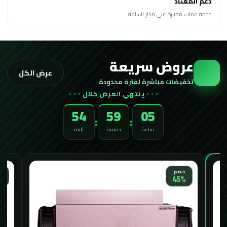
دعم المعتاد
خدمة عملاء ممتازة على مدار الساعة
عروض سريعة
عرض الكل
تخفيضات مباشرة لفترة محدودة
ينتهي العرض خلال
52
59
05
:
:
ساعة
دقيقة
ثانية
خصم
خ
%
45%