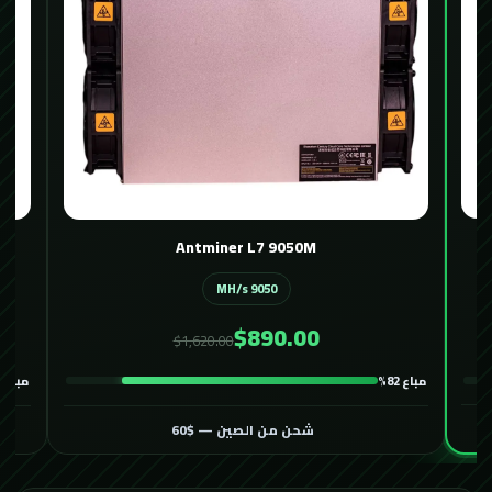
Antminer L7 9050M
9050 MH/s
$890.00
$1,620.00
مباع 82%
مباع 58%
شحن من الصين — $60