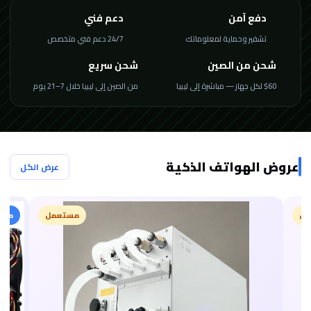
دفع آمن
دعم فني
تشفير وحماية لمعلوماتك
24/7 دعم فني متخصص
شحن من الصين
شحن سريع
$60 لكل جهاز — مباشرة إلى ليبيا
من الصين إلى ليبيا خلال 7–21 يوم
عروض الهواتف الذكية
عرض الكل
مل
مستعمل
مميز