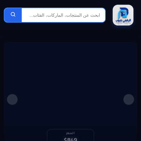
الربح الشهري
السعر
1,275 د.ل